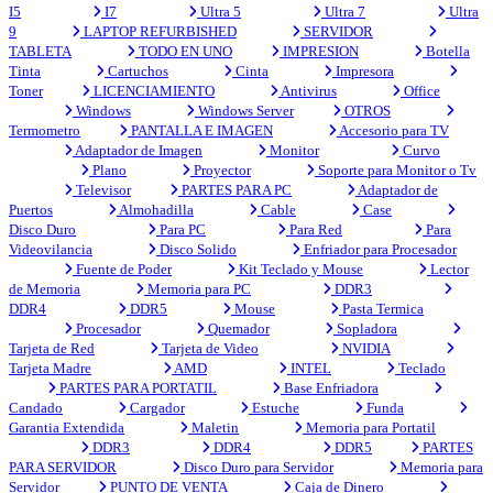
I5
I7
Ultra 5
Ultra 7
Ultra
9
LAPTOP REFURBISHED
SERVIDOR
TABLETA
TODO EN UNO
IMPRESION
Botella
Tinta
Cartuchos
Cinta
Impresora
Toner
LICENCIAMIENTO
Antivirus
Office
Windows
Windows Server
OTROS
Termometro
PANTALLA E IMAGEN
Accesorio para TV
Adaptador de Imagen
Monitor
Curvo
Plano
Proyector
Soporte para Monitor o Tv
Televisor
PARTES PARA PC
Adaptador de
Puertos
Almohadilla
Cable
Case
Disco Duro
Para PC
Para Red
Para
Videovilancia
Disco Solido
Enfriador para Procesador
Fuente de Poder
Kit Teclado y Mouse
Lector
de Memoria
Memoria para PC
DDR3
DDR4
DDR5
Mouse
Pasta Termica
Procesador
Quemador
Sopladora
Tarjeta de Red
Tarjeta de Video
NVIDIA
Tarjeta Madre
AMD
INTEL
Teclado
PARTES PARA PORTATIL
Base Enfriadora
Candado
Cargador
Estuche
Funda
Garantia Extendida
Maletin
Memoria para Portatil
DDR3
DDR4
DDR5
PARTES
PARA SERVIDOR
Disco Duro para Servidor
Memoria para
Servidor
PUNTO DE VENTA
Caja de Dinero