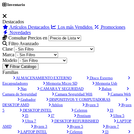
Inventario
Destacados
Artículos Destacados
Los más Vendidos
Promociones
Novedades
Consultar Precios en
Filtro Avanzado
Clase
Marca
Modelo
Filtrar Catálogo
Familias
ALMACENAMIENTO EXTERNO
Disco Externo
Encapsuladores
Memoria Micro SD
Memoria Usb
Nas
CAMARA Y SEGURIDAD
Balun
Camara de Seguridad
Camara Seguridad Wifi
Camara Web
Grabador
DISPOSITIVOS Y COMPUTADORAS
DESKTOP AMD
Athlon
Ryzen 3
Ryzen
5
DESKTOP INTEL
Celeron
I3
I5
I7
Pentium
Ultra 5
Ultra 7
DESKTOP REFURBISHED
LAPTOP
AMD
Ryzen 3
Ryzen 5
Ryzen 7
LAPTOP INTEL
Celeron
I3