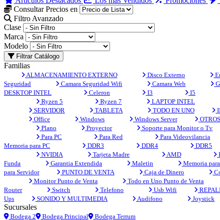
Artículos Destacados
Los más Vendidos
Promociones
Consultar Precios en
Filtro Avanzado
Clase
Marca
Modelo
Filtrar Catálogo
Familias
ALMACENAMIENTO EXTERNO
Disco Externo
En
Seguridad
Camara Seguridad Wifi
Camara Web
G
DESKTOP INTEL
Celeron
I3
I5
Ryzen 5
Ryzen 7
LAPTOP INTEL
SERVIDOR
TABLETA
TODO EN UNO
I
Office
Windows
Windows Server
OTRO
Plano
Proyector
Soporte para Monitor o Tv
Para PC
Para Red
Para Videovilancia
Memoria para PC
DDR3
DDR4
DDR5
NVIDIA
Tarjeta Madre
AMD
Funda
Garantia Extendida
Maletin
Memoria para 
para Servidor
PUNTO DE VENTA
Caja de Dinero
Co
Monitor Punto de Venta
Todo en Uno Punto de Venta
Router
Switch
Telefono
Usb Wifi
REPAL
Ups
SONIDO Y MULTIMEDIA
Audifono
Joystick
Sucursales
Bodega 2
Bodega Principal
Bodega Terrum