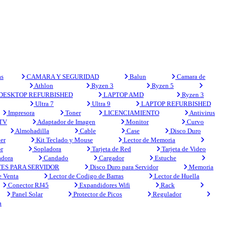
s
CAMARA Y SEGURIDAD
Balun
Camara de
Athlon
Ryzen 3
Ryzen 5
DESKTOP REFURBISHED
LAPTOP AMD
Ryzen 3
Ultra 7
Ultra 9
LAPTOP REFURBISHED
Impresora
Toner
LICENCIAMIENTO
Antivirus
 TV
Adaptador de Imagen
Monitor
Curvo
Almohadilla
Cable
Case
Disco Duro
er
Kit Teclado y Mouse
Lector de Memoria
r
Sopladora
Tarjeta de Red
Tarjeta de Video
adora
Candado
Cargador
Estuche
ES PARA SERVIDOR
Disco Duro para Servidor
Memoria
e Venta
Lector de Codigo de Barras
Lector de Huella
Conector RJ45
Expandidores Wifi
Rack
Panel Solar
Protector de Picos
Regulador
a