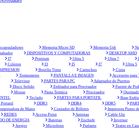
Novedades
capsuladores
Memoria Micro SD
Memoria Usb
Na
rabador
DISPOSITIVOS Y COMPUTADORAS
DESKTOP AMD
I7
Pentium
Ultra 5
Ultra 7
Celeron
I3
I5
I7
Ultra 5
MPRESION
Botella Tinta
Cartuchos
Cinta
S
Termometro
PANTALLA E IMAGEN
Accesorio para
Televisor
PARTES PARA PC
Adaptador de Puertos
Disco Solido
Enfriador para Procesador
Fuente de Pod
Mouse
Pasta Termica
Procesador
Quemado
INTEL
Teclado
PARTES PARA PORTATIL
Base Enfri
Portatil
DDR3
DDR4
DDR5
PART
mputadora de Mano
Contador de Billetes
Impresora Punto d
REDES
Access Point
Antenas
Cable Utp
DO DE ENERGIA
Baterias
Enchufe
Inversor
Juegos
Microfono
Parlante
Teatro en Cas