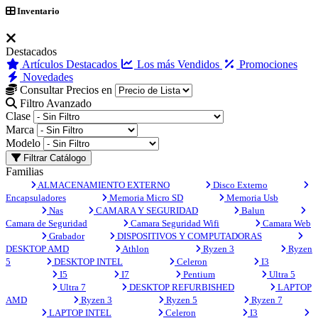
Inventario
Destacados
Artículos Destacados
Los más Vendidos
Promociones
Novedades
Consultar Precios en
Filtro Avanzado
Clase
Marca
Modelo
Filtrar Catálogo
Familias
ALMACENAMIENTO EXTERNO
Disco Externo
Encapsuladores
Memoria Micro SD
Memoria Usb
Nas
CAMARA Y SEGURIDAD
Balun
Camara de Seguridad
Camara Seguridad Wifi
Camara Web
Grabador
DISPOSITIVOS Y COMPUTADORAS
DESKTOP AMD
Athlon
Ryzen 3
Ryzen
5
DESKTOP INTEL
Celeron
I3
I5
I7
Pentium
Ultra 5
Ultra 7
DESKTOP REFURBISHED
LAPTOP
AMD
Ryzen 3
Ryzen 5
Ryzen 7
LAPTOP INTEL
Celeron
I3