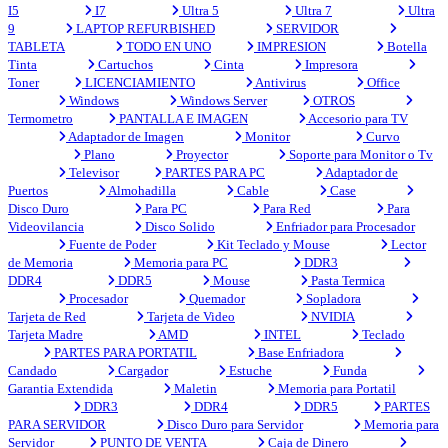
I5
I7
Ultra 5
Ultra 7
Ultra
9
LAPTOP REFURBISHED
SERVIDOR
TABLETA
TODO EN UNO
IMPRESION
Botella
Tinta
Cartuchos
Cinta
Impresora
Toner
LICENCIAMIENTO
Antivirus
Office
Windows
Windows Server
OTROS
Termometro
PANTALLA E IMAGEN
Accesorio para TV
Adaptador de Imagen
Monitor
Curvo
Plano
Proyector
Soporte para Monitor o Tv
Televisor
PARTES PARA PC
Adaptador de
Puertos
Almohadilla
Cable
Case
Disco Duro
Para PC
Para Red
Para
Videovilancia
Disco Solido
Enfriador para Procesador
Fuente de Poder
Kit Teclado y Mouse
Lector
de Memoria
Memoria para PC
DDR3
DDR4
DDR5
Mouse
Pasta Termica
Procesador
Quemador
Sopladora
Tarjeta de Red
Tarjeta de Video
NVIDIA
Tarjeta Madre
AMD
INTEL
Teclado
PARTES PARA PORTATIL
Base Enfriadora
Candado
Cargador
Estuche
Funda
Garantia Extendida
Maletin
Memoria para Portatil
DDR3
DDR4
DDR5
PARTES
PARA SERVIDOR
Disco Duro para Servidor
Memoria para
Servidor
PUNTO DE VENTA
Caja de Dinero