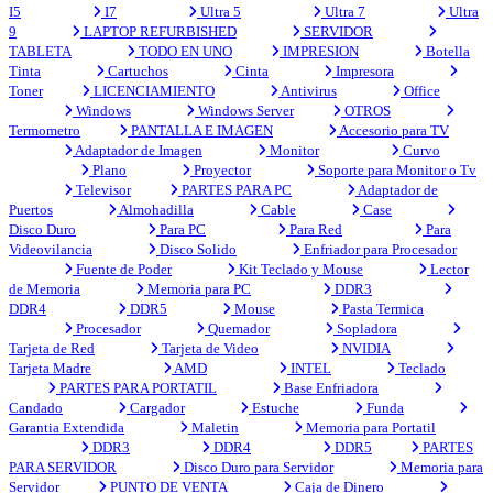
I5
I7
Ultra 5
Ultra 7
Ultra
9
LAPTOP REFURBISHED
SERVIDOR
TABLETA
TODO EN UNO
IMPRESION
Botella
Tinta
Cartuchos
Cinta
Impresora
Toner
LICENCIAMIENTO
Antivirus
Office
Windows
Windows Server
OTROS
Termometro
PANTALLA E IMAGEN
Accesorio para TV
Adaptador de Imagen
Monitor
Curvo
Plano
Proyector
Soporte para Monitor o Tv
Televisor
PARTES PARA PC
Adaptador de
Puertos
Almohadilla
Cable
Case
Disco Duro
Para PC
Para Red
Para
Videovilancia
Disco Solido
Enfriador para Procesador
Fuente de Poder
Kit Teclado y Mouse
Lector
de Memoria
Memoria para PC
DDR3
DDR4
DDR5
Mouse
Pasta Termica
Procesador
Quemador
Sopladora
Tarjeta de Red
Tarjeta de Video
NVIDIA
Tarjeta Madre
AMD
INTEL
Teclado
PARTES PARA PORTATIL
Base Enfriadora
Candado
Cargador
Estuche
Funda
Garantia Extendida
Maletin
Memoria para Portatil
DDR3
DDR4
DDR5
PARTES
PARA SERVIDOR
Disco Duro para Servidor
Memoria para
Servidor
PUNTO DE VENTA
Caja de Dinero