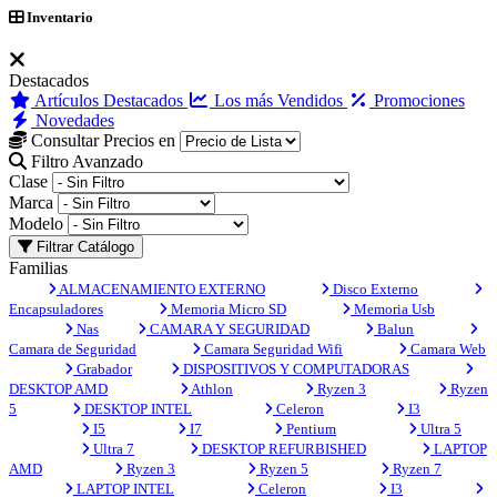
Inventario
Destacados
Artículos Destacados
Los más Vendidos
Promociones
Novedades
Consultar Precios en
Filtro Avanzado
Clase
Marca
Modelo
Filtrar Catálogo
Familias
ALMACENAMIENTO EXTERNO
Disco Externo
Encapsuladores
Memoria Micro SD
Memoria Usb
Nas
CAMARA Y SEGURIDAD
Balun
Camara de Seguridad
Camara Seguridad Wifi
Camara Web
Grabador
DISPOSITIVOS Y COMPUTADORAS
DESKTOP AMD
Athlon
Ryzen 3
Ryzen
5
DESKTOP INTEL
Celeron
I3
I5
I7
Pentium
Ultra 5
Ultra 7
DESKTOP REFURBISHED
LAPTOP
AMD
Ryzen 3
Ryzen 5
Ryzen 7
LAPTOP INTEL
Celeron
I3