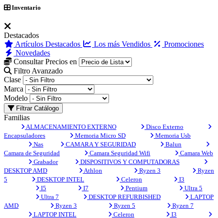
Inventario
Destacados
Artículos Destacados
Los más Vendidos
Promociones
Novedades
Consultar Precios en
Filtro Avanzado
Clase
Marca
Modelo
Filtrar Catálogo
Familias
ALMACENAMIENTO EXTERNO
Disco Externo
Encapsuladores
Memoria Micro SD
Memoria Usb
Nas
CAMARA Y SEGURIDAD
Balun
Camara de Seguridad
Camara Seguridad Wifi
Camara Web
Grabador
DISPOSITIVOS Y COMPUTADORAS
DESKTOP AMD
Athlon
Ryzen 3
Ryzen
5
DESKTOP INTEL
Celeron
I3
I5
I7
Pentium
Ultra 5
Ultra 7
DESKTOP REFURBISHED
LAPTOP
AMD
Ryzen 3
Ryzen 5
Ryzen 7
LAPTOP INTEL
Celeron
I3