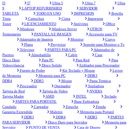
I5
I7
Ultra 5
Ultra 7
Ultra
9
LAPTOP REFURBISHED
SERVIDOR
TABLETA
TODO EN UNO
IMPRESION
Botella
Tinta
Cartuchos
Cinta
Impresora
Toner
LICENCIAMIENTO
Antivirus
Office
Windows
Windows Server
OTROS
Termometro
PANTALLA E IMAGEN
Accesorio para TV
Adaptador de Imagen
Monitor
Curvo
Plano
Proyector
Soporte para Monitor o Tv
Televisor
PARTES PARA PC
Adaptador de
Puertos
Almohadilla
Cable
Case
Disco Duro
Para PC
Para Red
Para
Videovilancia
Disco Solido
Enfriador para Procesador
Fuente de Poder
Kit Teclado y Mouse
Lector
de Memoria
Memoria para PC
DDR3
DDR4
DDR5
Mouse
Pasta Termica
Procesador
Quemador
Sopladora
Tarjeta de Red
Tarjeta de Video
NVIDIA
Tarjeta Madre
AMD
INTEL
Teclado
PARTES PARA PORTATIL
Base Enfriadora
Candado
Cargador
Estuche
Funda
Garantia Extendida
Maletin
Memoria para Portatil
DDR3
DDR4
DDR5
PARTES
PARA SERVIDOR
Disco Duro para Servidor
Memoria para
Servidor
PUNTO DE VENTA
Caja de Dinero