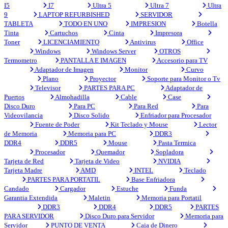
I5
I7
Ultra 5
Ultra 7
Ultra
9
LAPTOP REFURBISHED
SERVIDOR
TABLETA
TODO EN UNO
IMPRESION
Botella
Tinta
Cartuchos
Cinta
Impresora
Toner
LICENCIAMIENTO
Antivirus
Office
Windows
Windows Server
OTROS
Termometro
PANTALLA E IMAGEN
Accesorio para TV
Adaptador de Imagen
Monitor
Curvo
Plano
Proyector
Soporte para Monitor o Tv
Televisor
PARTES PARA PC
Adaptador de
Puertos
Almohadilla
Cable
Case
Disco Duro
Para PC
Para Red
Para
Videovilancia
Disco Solido
Enfriador para Procesador
Fuente de Poder
Kit Teclado y Mouse
Lector
de Memoria
Memoria para PC
DDR3
DDR4
DDR5
Mouse
Pasta Termica
Procesador
Quemador
Sopladora
Tarjeta de Red
Tarjeta de Video
NVIDIA
Tarjeta Madre
AMD
INTEL
Teclado
PARTES PARA PORTATIL
Base Enfriadora
Candado
Cargador
Estuche
Funda
Garantia Extendida
Maletin
Memoria para Portatil
DDR3
DDR4
DDR5
PARTES
PARA SERVIDOR
Disco Duro para Servidor
Memoria para
Servidor
PUNTO DE VENTA
Caja de Dinero