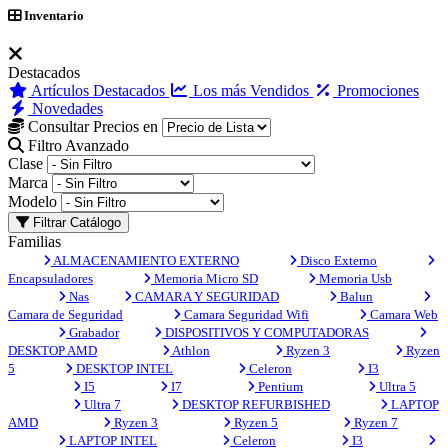
Inventario
Destacados
Artículos Destacados
Los más Vendidos
Promociones
Novedades
Consultar Precios en
Filtro Avanzado
Clase
Marca
Modelo
Filtrar Catálogo
Familias
ALMACENAMIENTO EXTERNO
Disco Externo
Encapsuladores
Memoria Micro SD
Memoria Usb
Nas
CAMARA Y SEGURIDAD
Balun
Camara de Seguridad
Camara Seguridad Wifi
Camara Web
Grabador
DISPOSITIVOS Y COMPUTADORAS
DESKTOP AMD
Athlon
Ryzen 3
Ryzen
5
DESKTOP INTEL
Celeron
I3
I5
I7
Pentium
Ultra 5
Ultra 7
DESKTOP REFURBISHED
LAPTOP
AMD
Ryzen 3
Ryzen 5
Ryzen 7
LAPTOP INTEL
Celeron
I3