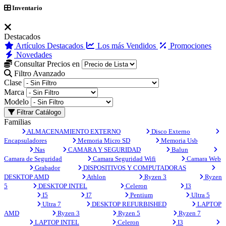
Inventario
Destacados
Artículos Destacados
Los más Vendidos
Promociones
Novedades
Consultar Precios en
Filtro Avanzado
Clase
Marca
Modelo
Filtrar Catálogo
Familias
ALMACENAMIENTO EXTERNO
Disco Externo
Encapsuladores
Memoria Micro SD
Memoria Usb
Nas
CAMARA Y SEGURIDAD
Balun
Camara de Seguridad
Camara Seguridad Wifi
Camara Web
Grabador
DISPOSITIVOS Y COMPUTADORAS
DESKTOP AMD
Athlon
Ryzen 3
Ryzen
5
DESKTOP INTEL
Celeron
I3
I5
I7
Pentium
Ultra 5
Ultra 7
DESKTOP REFURBISHED
LAPTOP
AMD
Ryzen 3
Ryzen 5
Ryzen 7
LAPTOP INTEL
Celeron
I3