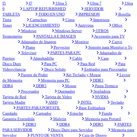
I5
I7
Ultra 5
Ultra 7
Ultra
9
LAPTOP REFURBISHED
SERVIDOR
TABLETA
TODO EN UNO
IMPRESION
Botella
Tinta
Cartuchos
Cinta
Impresora
Toner
LICENCIAMIENTO
Antivirus
Office
Windows
Windows Server
OTROS
Termometro
PANTALLA E IMAGEN
Accesorio para TV
Adaptador de Imagen
Monitor
Curvo
Plano
Proyector
Soporte para Monitor o Tv
Televisor
PARTES PARA PC
Adaptador de
Puertos
Almohadilla
Cable
Case
Disco Duro
Para PC
Para Red
Para
Videovilancia
Disco Solido
Enfriador para Procesador
Fuente de Poder
Kit Teclado y Mouse
Lector
de Memoria
Memoria para PC
DDR3
DDR4
DDR5
Mouse
Pasta Termica
Procesador
Quemador
Sopladora
Tarjeta de Red
Tarjeta de Video
NVIDIA
Tarjeta Madre
AMD
INTEL
Teclado
PARTES PARA PORTATIL
Base Enfriadora
Candado
Cargador
Estuche
Funda
Garantia Extendida
Maletin
Memoria para Portatil
DDR3
DDR4
DDR5
PARTES
PARA SERVIDOR
Disco Duro para Servidor
Memoria para
Servidor
PUNTO DE VENTA
Caja de Dinero