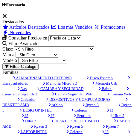
Inventario
Destacados
Artículos Destacados
Los más Vendidos
Promociones
Novedades
Consultar Precios en
Filtro Avanzado
Clase
Marca
Modelo
Filtrar Catálogo
Familias
ALMACENAMIENTO EXTERNO
Disco Externo
Encapsuladores
Memoria Micro SD
Memoria Usb
Nas
CAMARA Y SEGURIDAD
Balun
Camara de Seguridad
Camara Seguridad Wifi
Camara Web
Grabador
DISPOSITIVOS Y COMPUTADORAS
DESKTOP AMD
Athlon
Ryzen 3
Ryzen
5
DESKTOP INTEL
Celeron
I3
I5
I7
Pentium
Ultra 5
Ultra 7
DESKTOP REFURBISHED
LAPTOP
AMD
Ryzen 3
Ryzen 5
Ryzen 7
LAPTOP INTEL
Celeron
I3