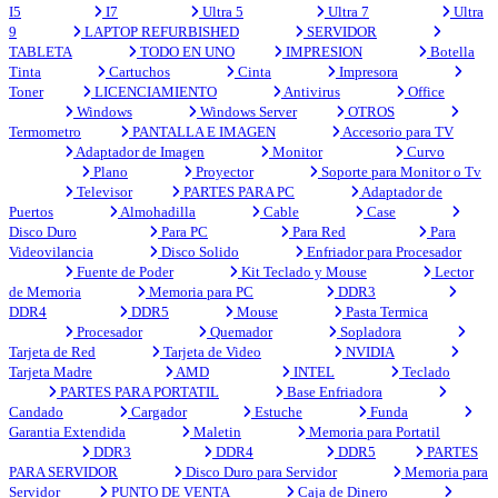
I5
I7
Ultra 5
Ultra 7
Ultra
9
LAPTOP REFURBISHED
SERVIDOR
TABLETA
TODO EN UNO
IMPRESION
Botella
Tinta
Cartuchos
Cinta
Impresora
Toner
LICENCIAMIENTO
Antivirus
Office
Windows
Windows Server
OTROS
Termometro
PANTALLA E IMAGEN
Accesorio para TV
Adaptador de Imagen
Monitor
Curvo
Plano
Proyector
Soporte para Monitor o Tv
Televisor
PARTES PARA PC
Adaptador de
Puertos
Almohadilla
Cable
Case
Disco Duro
Para PC
Para Red
Para
Videovilancia
Disco Solido
Enfriador para Procesador
Fuente de Poder
Kit Teclado y Mouse
Lector
de Memoria
Memoria para PC
DDR3
DDR4
DDR5
Mouse
Pasta Termica
Procesador
Quemador
Sopladora
Tarjeta de Red
Tarjeta de Video
NVIDIA
Tarjeta Madre
AMD
INTEL
Teclado
PARTES PARA PORTATIL
Base Enfriadora
Candado
Cargador
Estuche
Funda
Garantia Extendida
Maletin
Memoria para Portatil
DDR3
DDR4
DDR5
PARTES
PARA SERVIDOR
Disco Duro para Servidor
Memoria para
Servidor
PUNTO DE VENTA
Caja de Dinero