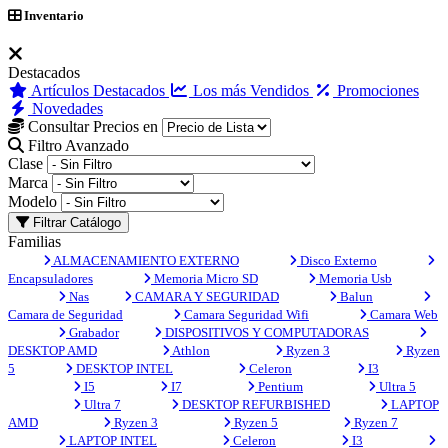
Inventario
Destacados
Artículos Destacados
Los más Vendidos
Promociones
Novedades
Consultar Precios en
Filtro Avanzado
Clase
Marca
Modelo
Filtrar Catálogo
Familias
ALMACENAMIENTO EXTERNO
Disco Externo
Encapsuladores
Memoria Micro SD
Memoria Usb
Nas
CAMARA Y SEGURIDAD
Balun
Camara de Seguridad
Camara Seguridad Wifi
Camara Web
Grabador
DISPOSITIVOS Y COMPUTADORAS
DESKTOP AMD
Athlon
Ryzen 3
Ryzen
5
DESKTOP INTEL
Celeron
I3
I5
I7
Pentium
Ultra 5
Ultra 7
DESKTOP REFURBISHED
LAPTOP
AMD
Ryzen 3
Ryzen 5
Ryzen 7
LAPTOP INTEL
Celeron
I3