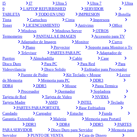
I5
I7
Ultra 5
Ultra 7
Ultra
9
LAPTOP REFURBISHED
SERVIDOR
TABLETA
TODO EN UNO
IMPRESION
Botella
Tinta
Cartuchos
Cinta
Impresora
Toner
LICENCIAMIENTO
Antivirus
Office
Windows
Windows Server
OTROS
Termometro
PANTALLA E IMAGEN
Accesorio para TV
Adaptador de Imagen
Monitor
Curvo
Plano
Proyector
Soporte para Monitor o Tv
Televisor
PARTES PARA PC
Adaptador de
Puertos
Almohadilla
Cable
Case
Disco Duro
Para PC
Para Red
Para
Videovilancia
Disco Solido
Enfriador para Procesador
Fuente de Poder
Kit Teclado y Mouse
Lector
de Memoria
Memoria para PC
DDR3
DDR4
DDR5
Mouse
Pasta Termica
Procesador
Quemador
Sopladora
Tarjeta de Red
Tarjeta de Video
NVIDIA
Tarjeta Madre
AMD
INTEL
Teclado
PARTES PARA PORTATIL
Base Enfriadora
Candado
Cargador
Estuche
Funda
Garantia Extendida
Maletin
Memoria para Portatil
DDR3
DDR4
DDR5
PARTES
PARA SERVIDOR
Disco Duro para Servidor
Memoria para
Servidor
PUNTO DE VENTA
Caja de Dinero