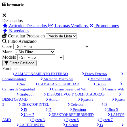
Inventario
Destacados
Artículos Destacados
Los más Vendidos
Promociones
Novedades
Consultar Precios en
Filtro Avanzado
Clase
Marca
Modelo
Filtrar Catálogo
Familias
ALMACENAMIENTO EXTERNO
Disco Externo
Encapsuladores
Memoria Micro SD
Memoria Usb
Nas
CAMARA Y SEGURIDAD
Balun
Camara de Seguridad
Camara Seguridad Wifi
Camara Web
Grabador
DISPOSITIVOS Y COMPUTADORAS
DESKTOP AMD
Athlon
Ryzen 3
Ryzen
5
DESKTOP INTEL
Celeron
I3
I5
I7
Pentium
Ultra 5
Ultra 7
DESKTOP REFURBISHED
LAPTOP
AMD
Ryzen 3
Ryzen 5
Ryzen 7
LAPTOP INTEL
Celeron
I3