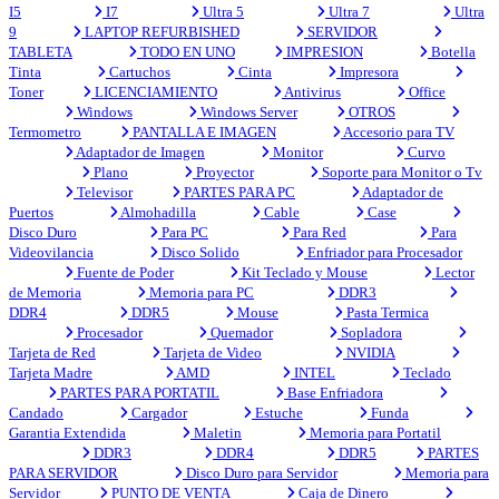
I5
I7
Ultra 5
Ultra 7
Ultra
9
LAPTOP REFURBISHED
SERVIDOR
TABLETA
TODO EN UNO
IMPRESION
Botella
Tinta
Cartuchos
Cinta
Impresora
Toner
LICENCIAMIENTO
Antivirus
Office
Windows
Windows Server
OTROS
Termometro
PANTALLA E IMAGEN
Accesorio para TV
Adaptador de Imagen
Monitor
Curvo
Plano
Proyector
Soporte para Monitor o Tv
Televisor
PARTES PARA PC
Adaptador de
Puertos
Almohadilla
Cable
Case
Disco Duro
Para PC
Para Red
Para
Videovilancia
Disco Solido
Enfriador para Procesador
Fuente de Poder
Kit Teclado y Mouse
Lector
de Memoria
Memoria para PC
DDR3
DDR4
DDR5
Mouse
Pasta Termica
Procesador
Quemador
Sopladora
Tarjeta de Red
Tarjeta de Video
NVIDIA
Tarjeta Madre
AMD
INTEL
Teclado
PARTES PARA PORTATIL
Base Enfriadora
Candado
Cargador
Estuche
Funda
Garantia Extendida
Maletin
Memoria para Portatil
DDR3
DDR4
DDR5
PARTES
PARA SERVIDOR
Disco Duro para Servidor
Memoria para
Servidor
PUNTO DE VENTA
Caja de Dinero