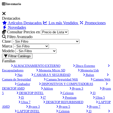
Inventario
Destacados
Artículos Destacados
Los más Vendidos
Promociones
Novedades
Consultar Precios en
Filtro Avanzado
Clase
Marca
Modelo
Filtrar Catálogo
Familias
ALMACENAMIENTO EXTERNO
Disco Externo
Encapsuladores
Memoria Micro SD
Memoria Usb
Nas
CAMARA Y SEGURIDAD
Balun
Camara de Seguridad
Camara Seguridad Wifi
Camara Web
Grabador
DISPOSITIVOS Y COMPUTADORAS
DESKTOP AMD
Athlon
Ryzen 3
Ryzen
5
DESKTOP INTEL
Celeron
I3
I5
I7
Pentium
Ultra 5
Ultra 7
DESKTOP REFURBISHED
LAPTOP
AMD
Ryzen 3
Ryzen 5
Ryzen 7
LAPTOP INTEL
Celeron
I3