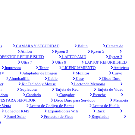
s
CAMARA Y SEGURIDAD
Balun
Camara de
Athlon
Ryzen 3
Ryzen 5
DESKTOP REFURBISHED
LAPTOP AMD
Ryzen 3
Ultra 7
Ultra 9
LAPTOP REFURBISHED
Impresora
Toner
LICENCIAMIENTO
Antivirus
 TV
Adaptador de Imagen
Monitor
Curvo
Almohadilla
Cable
Case
Disco Duro
er
Kit Teclado y Mouse
Lector de Memoria
r
Sopladora
Tarjeta de Red
Tarjeta de Video
adora
Candado
Cargador
Estuche
ES PARA SERVIDOR
Disco Duro para Servidor
Memoria
e Venta
Lector de Codigo de Barras
Lector de Huella
Conector RJ45
Expandidores Wifi
Rack
Panel Solar
Protector de Picos
Regulador
a