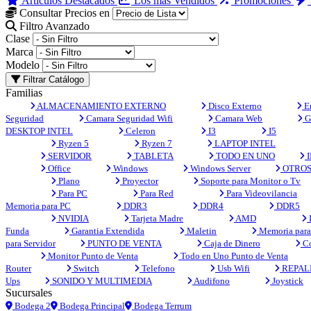
Artículos Destacados
Los más Vendidos
Promociones
Consultar Precios en
Filtro Avanzado
Clase
Marca
Modelo
Filtrar Catálogo
Familias
ALMACENAMIENTO EXTERNO
Disco Externo
En
Seguridad
Camara Seguridad Wifi
Camara Web
G
DESKTOP INTEL
Celeron
I3
I5
Ryzen 5
Ryzen 7
LAPTOP INTEL
SERVIDOR
TABLETA
TODO EN UNO
I
Office
Windows
Windows Server
OTRO
Plano
Proyector
Soporte para Monitor o Tv
Para PC
Para Red
Para Videovilancia
Memoria para PC
DDR3
DDR4
DDR5
NVIDIA
Tarjeta Madre
AMD
Funda
Garantia Extendida
Maletin
Memoria para 
para Servidor
PUNTO DE VENTA
Caja de Dinero
Co
Monitor Punto de Venta
Todo en Uno Punto de Venta
Router
Switch
Telefono
Usb Wifi
REPAL
Ups
SONIDO Y MULTIMEDIA
Audifono
Joystick
Sucursales
Bodega 2
Bodega Principal
Bodega Terrum