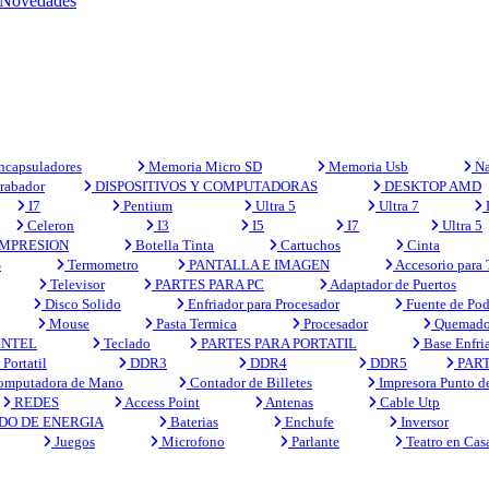
Novedades
capsuladores
Memoria Micro SD
Memoria Usb
Na
rabador
DISPOSITIVOS Y COMPUTADORAS
DESKTOP AMD
I7
Pentium
Ultra 5
Ultra 7
Celeron
I3
I5
I7
Ultra 5
MPRESION
Botella Tinta
Cartuchos
Cinta
S
Termometro
PANTALLA E IMAGEN
Accesorio para
Televisor
PARTES PARA PC
Adaptador de Puertos
Disco Solido
Enfriador para Procesador
Fuente de Pod
Mouse
Pasta Termica
Procesador
Quemado
INTEL
Teclado
PARTES PARA PORTATIL
Base Enfri
Portatil
DDR3
DDR4
DDR5
PART
mputadora de Mano
Contador de Billetes
Impresora Punto d
REDES
Access Point
Antenas
Cable Utp
DO DE ENERGIA
Baterias
Enchufe
Inversor
Juegos
Microfono
Parlante
Teatro en Cas