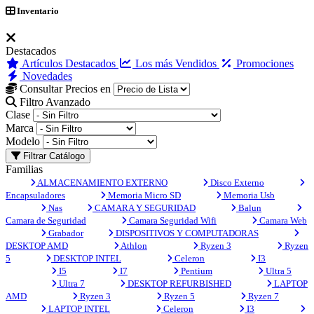
Inventario
Destacados
Artículos Destacados
Los más Vendidos
Promociones
Novedades
Consultar Precios en
Filtro Avanzado
Clase
Marca
Modelo
Filtrar Catálogo
Familias
ALMACENAMIENTO EXTERNO
Disco Externo
Encapsuladores
Memoria Micro SD
Memoria Usb
Nas
CAMARA Y SEGURIDAD
Balun
Camara de Seguridad
Camara Seguridad Wifi
Camara Web
Grabador
DISPOSITIVOS Y COMPUTADORAS
DESKTOP AMD
Athlon
Ryzen 3
Ryzen
5
DESKTOP INTEL
Celeron
I3
I5
I7
Pentium
Ultra 5
Ultra 7
DESKTOP REFURBISHED
LAPTOP
AMD
Ryzen 3
Ryzen 5
Ryzen 7
LAPTOP INTEL
Celeron
I3