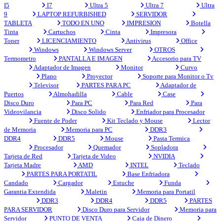
I5
I7
Ultra 5
Ultra 7
Ultra
9
LAPTOP REFURBISHED
SERVIDOR
TABLETA
TODO EN UNO
IMPRESION
Botella
Tinta
Cartuchos
Cinta
Impresora
Toner
LICENCIAMIENTO
Antivirus
Office
Windows
Windows Server
OTROS
Termometro
PANTALLA E IMAGEN
Accesorio para TV
Adaptador de Imagen
Monitor
Curvo
Plano
Proyector
Soporte para Monitor o Tv
Televisor
PARTES PARA PC
Adaptador de
Puertos
Almohadilla
Cable
Case
Disco Duro
Para PC
Para Red
Para
Videovilancia
Disco Solido
Enfriador para Procesador
Fuente de Poder
Kit Teclado y Mouse
Lector
de Memoria
Memoria para PC
DDR3
DDR4
DDR5
Mouse
Pasta Termica
Procesador
Quemador
Sopladora
Tarjeta de Red
Tarjeta de Video
NVIDIA
Tarjeta Madre
AMD
INTEL
Teclado
PARTES PARA PORTATIL
Base Enfriadora
Candado
Cargador
Estuche
Funda
Garantia Extendida
Maletin
Memoria para Portatil
DDR3
DDR4
DDR5
PARTES
PARA SERVIDOR
Disco Duro para Servidor
Memoria para
Servidor
PUNTO DE VENTA
Caja de Dinero