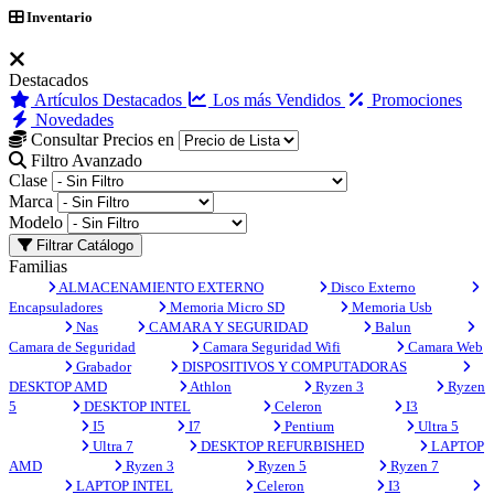
Inventario
Destacados
Artículos Destacados
Los más Vendidos
Promociones
Novedades
Consultar Precios en
Filtro Avanzado
Clase
Marca
Modelo
Filtrar Catálogo
Familias
ALMACENAMIENTO EXTERNO
Disco Externo
Encapsuladores
Memoria Micro SD
Memoria Usb
Nas
CAMARA Y SEGURIDAD
Balun
Camara de Seguridad
Camara Seguridad Wifi
Camara Web
Grabador
DISPOSITIVOS Y COMPUTADORAS
DESKTOP AMD
Athlon
Ryzen 3
Ryzen
5
DESKTOP INTEL
Celeron
I3
I5
I7
Pentium
Ultra 5
Ultra 7
DESKTOP REFURBISHED
LAPTOP
AMD
Ryzen 3
Ryzen 5
Ryzen 7
LAPTOP INTEL
Celeron
I3