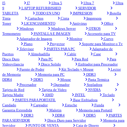
I5
I7
Ultra 5
Ultra 7
Ultra
9
LAPTOP REFURBISHED
SERVIDOR
TABLETA
TODO EN UNO
IMPRESION
Botella
Tinta
Cartuchos
Cinta
Impresora
Toner
LICENCIAMIENTO
Antivirus
Office
Windows
Windows Server
OTROS
Termometro
PANTALLA E IMAGEN
Accesorio para TV
Adaptador de Imagen
Monitor
Curvo
Plano
Proyector
Soporte para Monitor o Tv
Televisor
PARTES PARA PC
Adaptador de
Puertos
Almohadilla
Cable
Case
Disco Duro
Para PC
Para Red
Para
Videovilancia
Disco Solido
Enfriador para Procesador
Fuente de Poder
Kit Teclado y Mouse
Lector
de Memoria
Memoria para PC
DDR3
DDR4
DDR5
Mouse
Pasta Termica
Procesador
Quemador
Sopladora
Tarjeta de Red
Tarjeta de Video
NVIDIA
Tarjeta Madre
AMD
INTEL
Teclado
PARTES PARA PORTATIL
Base Enfriadora
Candado
Cargador
Estuche
Funda
Garantia Extendida
Maletin
Memoria para Portatil
DDR3
DDR4
DDR5
PARTES
PARA SERVIDOR
Disco Duro para Servidor
Memoria para
Servidor
PUNTO DE VENTA
Caja de Dinero