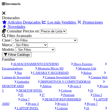
Inventario
Destacados
Artículos Destacados
Los más Vendidos
Promociones
Novedades
Consultar Precios en
Filtro Avanzado
Clase
Marca
Modelo
Filtrar Catálogo
Familias
ALMACENAMIENTO EXTERNO
Disco Externo
Encapsuladores
Memoria Micro SD
Memoria Usb
Nas
CAMARA Y SEGURIDAD
Balun
Camara de Seguridad
Camara Seguridad Wifi
Camara Web
Grabador
DISPOSITIVOS Y COMPUTADORAS
DESKTOP AMD
Athlon
Ryzen 3
Ryzen
5
DESKTOP INTEL
Celeron
I3
I5
I7
Pentium
Ultra 5
Ultra 7
DESKTOP REFURBISHED
LAPTOP
AMD
Ryzen 3
Ryzen 5
Ryzen 7
LAPTOP INTEL
Celeron
I3