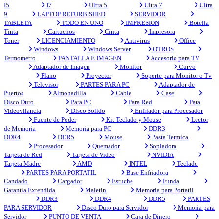
I5
I7
Ultra 5
Ultra 7
Ultra
9
LAPTOP REFURBISHED
SERVIDOR
TABLETA
TODO EN UNO
IMPRESION
Botella
Tinta
Cartuchos
Cinta
Impresora
Toner
LICENCIAMIENTO
Antivirus
Office
Windows
Windows Server
OTROS
Termometro
PANTALLA E IMAGEN
Accesorio para TV
Adaptador de Imagen
Monitor
Curvo
Plano
Proyector
Soporte para Monitor o Tv
Televisor
PARTES PARA PC
Adaptador de
Puertos
Almohadilla
Cable
Case
Disco Duro
Para PC
Para Red
Para
Videovilancia
Disco Solido
Enfriador para Procesador
Fuente de Poder
Kit Teclado y Mouse
Lector
de Memoria
Memoria para PC
DDR3
DDR4
DDR5
Mouse
Pasta Termica
Procesador
Quemador
Sopladora
Tarjeta de Red
Tarjeta de Video
NVIDIA
Tarjeta Madre
AMD
INTEL
Teclado
PARTES PARA PORTATIL
Base Enfriadora
Candado
Cargador
Estuche
Funda
Garantia Extendida
Maletin
Memoria para Portatil
DDR3
DDR4
DDR5
PARTES
PARA SERVIDOR
Disco Duro para Servidor
Memoria para
Servidor
PUNTO DE VENTA
Caja de Dinero